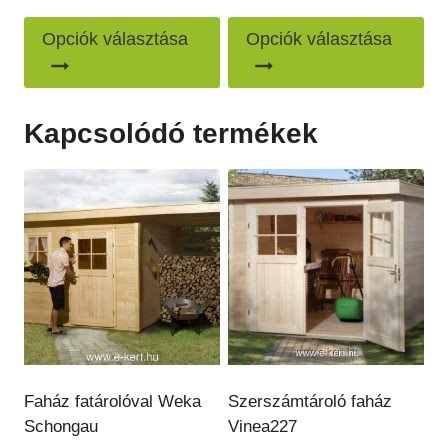
595
444
Ennek
En
000 Ft
000 Ft
Opciók választása
Opciók választása
a
a
-
-
995
688
terméknek
te
000 Ft
000 Ft
több
töb
Kapcsolódó termékek
variációja
var
van.
van
A
A
változatok
vál
a
a
termékoldalon
ter
választhatók
vál
ki
ki
Faház fatárolóval Weka
Szerszámtároló faház
Schongau
Vinea227