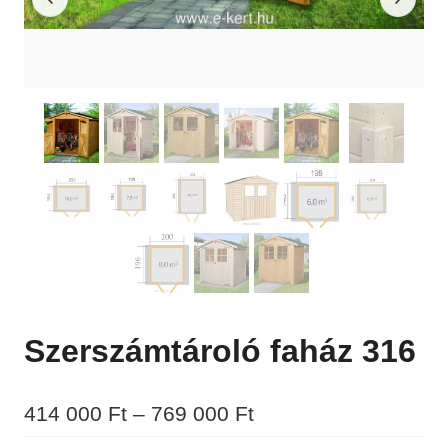
Szerszámtároló faház 316
Ártartomány:
414 000
Ft
–
769 000
Ft
414