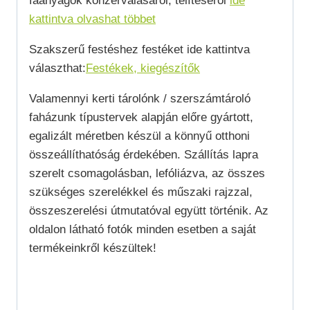
faanyagok konzerválásáról, telítéséről
ide
kattintva olvashat többet
Szakszerű festéshez festéket ide kattintva
választhat:
Festékek, kiegészítők
Valamennyi kerti tárolónk / szerszámtároló
faházunk típustervek alapján előre gyártott,
egalizált méretben készül a könnyű otthoni
összeállíthatóság érdekében. Szállítás lapra
szerelt csomagolásban, lefóliázva, az összes
szükséges szerelékkel és műszaki rajzzal,
összeszerelési útmutatóval együtt történik. Az
oldalon látható fotók minden esetben a saját
termékeinkről készültek!