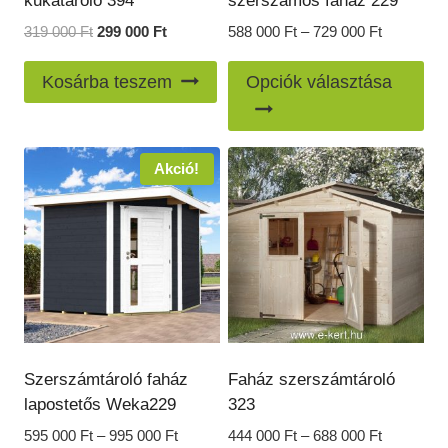
kukatároló 394
szerszámos faház 229
Original
Current
Ártartomá
319 000
Ft
299 000
Ft
588 000
Ft
–
729 000
Ft
price
price
588
En
was:
is:
000 Ft
Kosárba teszem
Opciók választása
a
319
299
-
000 Ft.
000 Ft.
729
te
000 Ft
töb
Akció!
var
van
A
vál
a
ter
vál
ki
Szerszámtároló faház
Faház szerszámtároló
lapostetős Weka229
323
Ártartomány:
Ártartomá
595 000
Ft
–
995 000
Ft
444 000
Ft
–
688 000
Ft