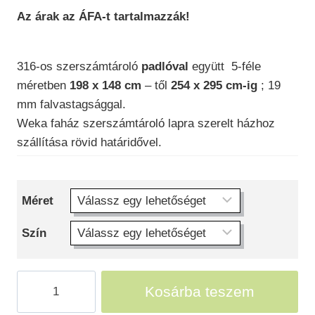
Az árak az ÁFA-t tartalmazzák!
000 Ft
-
316-os szerszámtároló
padlóval
együtt 5-féle
769
méretben
198 x 148 cm
– től
254 x 295 cm-ig
; 19
000 Ft
mm falvastagsággal.
Weka faház szerszámtároló lapra szerelt házhoz
szállítása rövid határidővel.
Méret
Szín
Szerszámtároló
Kosárba teszem
faház