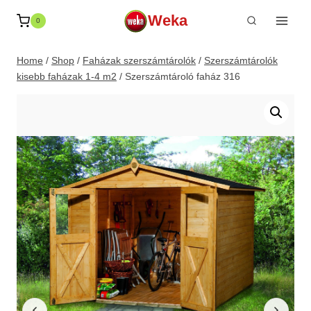
Skip
Weka
0
to
content
Home
/
Shop
/
Faházak szerszámtárolók
/
Szerszámtárolók
kisebb faházak 1-4 m2
/
Szerszámtároló faház 316