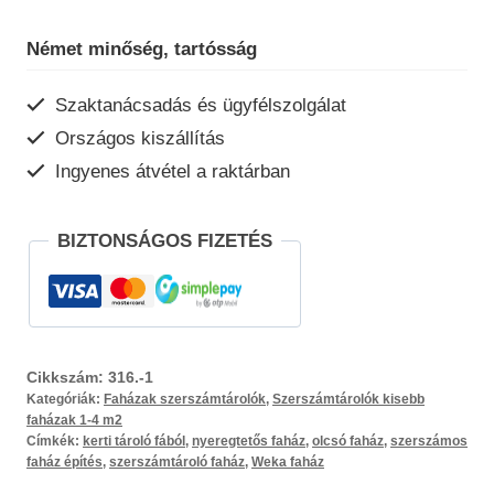
316
mennyiség
Német minőség, tartósság
Szaktanácsadás és ügyfélszolgálat
Országos kiszállítás
Ingyenes átvétel a raktárban
BIZTONSÁGOS FIZETÉS
Cikkszám:
316.-1
Kategóriák:
Faházak szerszámtárolók
,
Szerszámtárolók kisebb
faházak 1-4 m2
Címkék:
kerti tároló fából
,
nyeregtetős faház
,
olcsó faház
,
szerszámos
faház építés
,
szerszámtároló faház
,
Weka faház