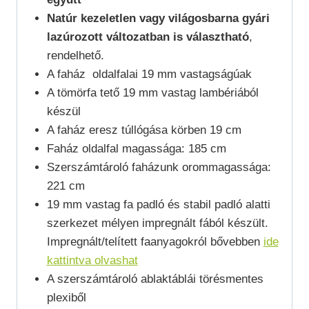
Natúr kezeletlen vagy világosbarna gyári
lazúrozott változatban is választható
,
rendelhető.
A faház oldalfalai 19 mm vastagságúak
A tömörfa tető 19 mm vastag lambériából
készül
A faház eresz túllógása körben 19 cm
Faház oldalfal magassága: 185 cm
Szerszámtároló faházunk orommagassága:
221 cm
19 mm vastag fa padló és stabil padló alatti
szerkezet mélyen impregnált fából készült.
Impregnált/telített faanyagokról bővebben
ide
kattintva olvashat
A szerszámtároló ablaktáblái törésmentes
plexiből