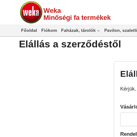
Skip
Weka
to
Minőségi fa termékek
content
Főoldal
Fiókom
Faházak, tárolók
Pavilon, szaletli
Elállás a szerződéstől
Elál
Kérjük,
Vásárl
Rendel