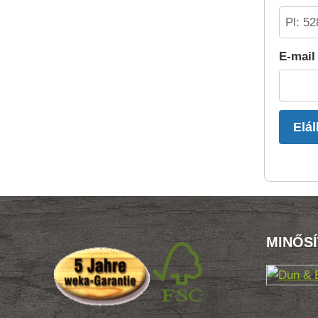
E-mail
Elál
MINŐS