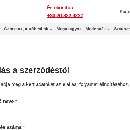
Értékesítés:
Kere
+36 20 322 3232
Garázsok, autóbeállók
Magaságyás
Medencék
Szaunah
lás a szerződéstől
 adja meg a kért adatokat az elállási folyamat elindításához.
ó neve *
és száma *