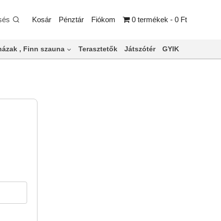
sés
Kosár
Pénztár
Fiókom
0 termékek
0 Ft
ázak , Finn szauna
Terasztetők
Játszótér
GYIK