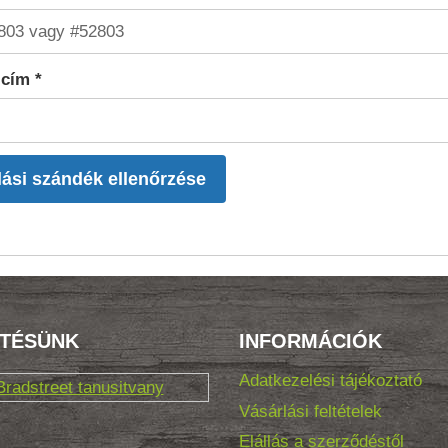
 cím *
lási szándék ellenőrzése
ÍTÉSÜNK
INFORMÁCIÓK
Adatkezelési tájékoztató
Vásárlási feltételek
Elállás a szerződéstől