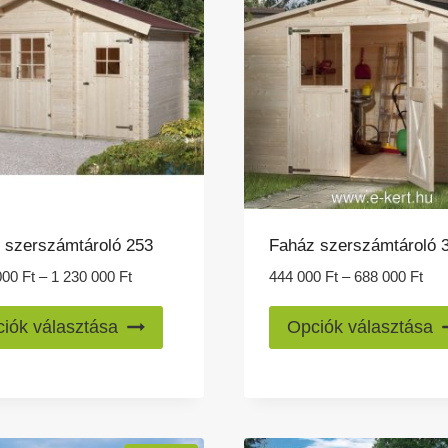
A
változatok
a
termékoldalon
választhatók
ki
 szerszámtároló 253
Faház szerszámtároló 
Ártartomány:
Árt
000
Ft
–
1 230 000
Ft
444 000
Ft
–
688 000
Ft
1
444
Ennek
188
000
iók választása
Opciók választása
a
000 Ft
-
-
688
terméknek
1
000
több
230
variációja
000 Ft