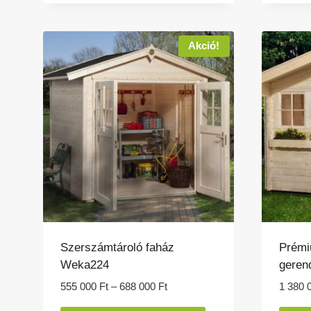
-
terméknek
1
több
280
variációja
Akció!
000 Ft
van.
A
változatok
a
termékoldalon
választhatók
ki
Szerszámtároló faház
Prémi
Weka224
geren
Ártartomány:
555 000
Ft
–
688 000
Ft
1 380 
555