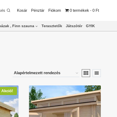
sés
Kosár
Pénztár
Fiókom
0 termékek
0 Ft
ázak , Finn szauna
Terasztetők
Játszótér
GYIK
Akció!