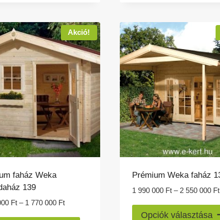
több
720
variációja
000 Ft
van.
Akció!
A
változatok
a
termékoldalon
választhatók
ki
um faház Weka
Prémium Weka faház 1
daház 139
1 990 000
Ft
–
2 550 000
Ft
Ártartomány:
000
Ft
–
1 770 000
Ft
1
Opciók választása