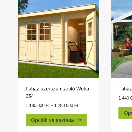
variációja
van.
A
változatok
a
termékoldalon
választhatók
ki
Faház szerszámtároló Weka
Faház
254
1 440 
Ártartomány:
1 180 000
Ft
–
1 280 000
Ft
1
Opc
Ennek
180
Opciók választása
a
000 Ft