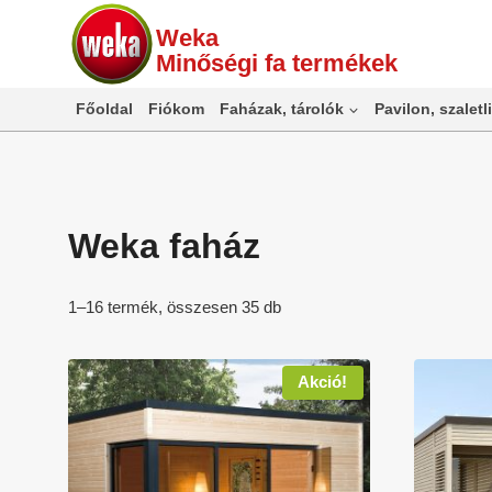
Skip
Weka
to
Minőségi fa termékek
content
Főoldal
Fiókom
Faházak, tárolók
Pavilon, szaletli
Weka faház
1–16 termék, összesen 35 db
Akció!