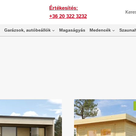
Értékesítés:
Kere
+36 20 322 3232
Garázsok, autóbeállók
Magaságyás
Medencék
Szaunah