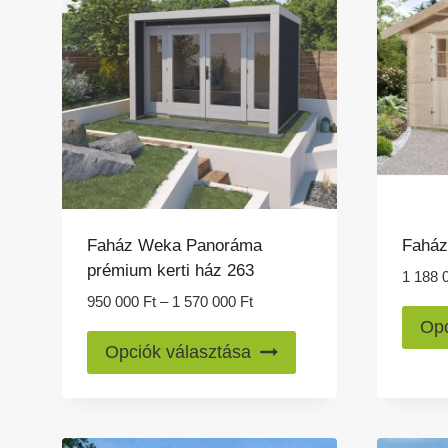
A
változatok
a
termékoldalon
választhatók
ki
Faház Weka Panoráma
Faház
prémium kerti ház 263
1 188 
Ártartomány:
950 000
Ft
–
1 570 000
Ft
950
Opc
Ennek
000 Ft
Opciók választása
a
-
1
terméknek
570
több
000 Ft