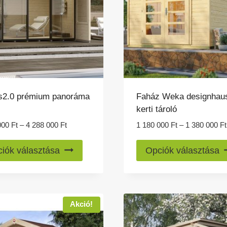
is2.0 prémium panoráma
Faház Weka designhau
kerti tároló
Ártartomány:
000
Ft
–
4 288 000
Ft
1 180 000
Ft
–
1 380 000
Ft
3
Ennek
888
iók választása
Opciók választása
a
000 Ft
-
terméknek
4
több
288
variációja
Akció!
000 Ft
van.