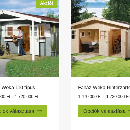
van.
Akció!
A
változatok
a
termékoldalon
választhatók
ki
 Weka 110 típus
Faház Weka Hinterzart
Ártartomány:
000
Ft
–
1 720 000
Ft
1 470 000
Ft
–
1 730 000
Ft
1
Ennek
440
iók választása
Opciók választása
a
000 Ft
-
terméknek
1