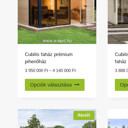
Cubilis faház prémium
Cubil
pihenőház
faház
Ártartomány:
3 950 000
Ft
–
4 140 000
Ft
3 888 
3
Ennek
950
Opciók választása
Opc
a
000 Ft
-
terméknek
4
több
140
variációja
Akció!
000 Ft
van.