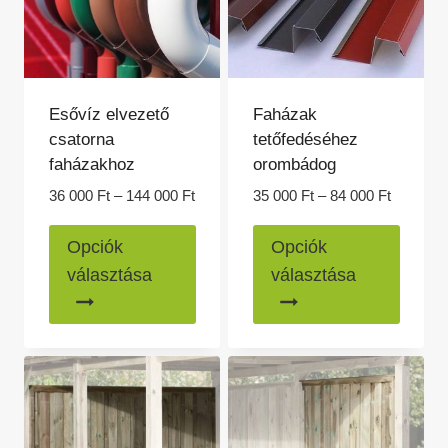
termékoldalon
termék
választhatók
válasz
ki
ki
Esővíz elvezető
Faházak
csatorna
tetőfedéséhez
faházakhoz
orombádog
Ártartomány:
Ártartom
36 000
Ft
–
144 000
Ft
35 000
Ft
–
84 000
Ft
36
35
Ennek
Ennek
000 Ft
000 Ft
Opciók
Opciók
a
a
-
-
választása
választása
144
84
terméknek
termé
000 Ft
000 Ft
több
több
variációja
variác
van.
van.
A
A
változatok
változ