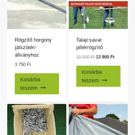
Rögzítő horgony
Talajcsavar
játszótéri
pillérrögzítő
állványhoz
Original
Current
15 500
Ft
13 900
Ft
price
price
3 750
Ft
was:
is:
Kosárba
15
13
Kosárba
teszem
500 Ft.
900 Ft.
teszem