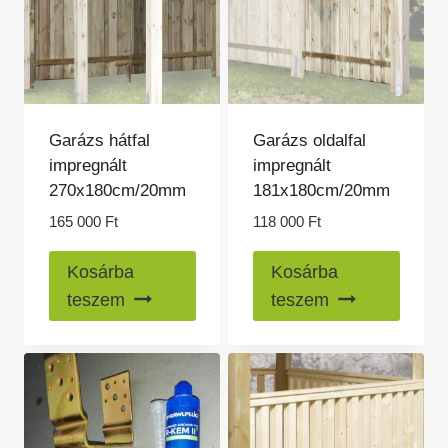
a
a
termékoldalon
termék
választhatók
válasz
ki
ki
Garázs hátfal
Garázs oldalfal
impregnált
impregnált
270x180cm/20mm
181x180cm/20mm
165 000
Ft
118 000
Ft
Kosárba
Kosárba
teszem
teszem