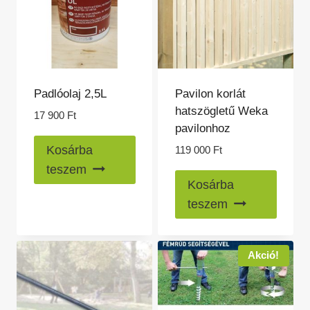
Padlóolaj 2,5L
Pavilon korlát
hatszögletű Weka
17 900
Ft
pavilonhoz
Kosárba
119 000
Ft
teszem
Kosárba
teszem
Akció!