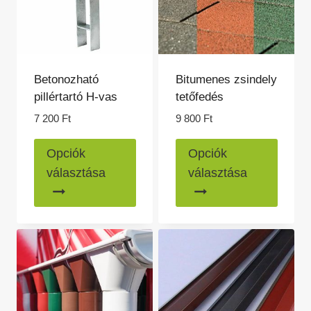
termékoldalon
választhatók
ki
Betonozható
Bitumenes zsindely
pillértartó H-vas
tetőfedés
7 200
Ft
9 800
Ft
Ennek
Ennek
Opciók
Opciók
a
a
választása
választása
terméknek
termé
több
több
variációja
variác
van.
van.
A
A
változatok
változ
a
a