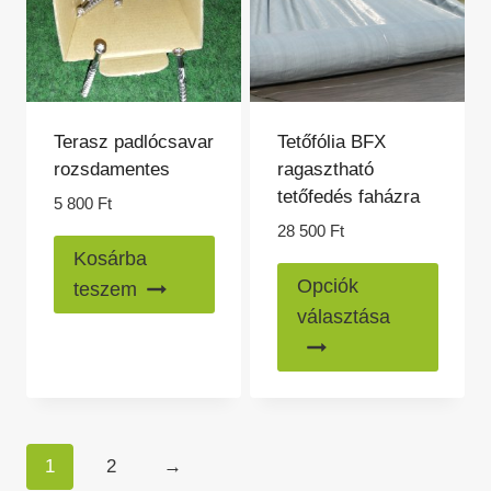
Terasz padlócsavar
Tetőfólia BFX
rozsdamentes
ragasztható
tetőfedés faházra
5 800
Ft
28 500
Ft
Kosárba
Ennek
Opciók
teszem
a
választása
termé
több
variác
van.
A
1
2
→
változ