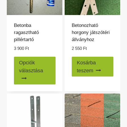
Betonba
Betonozható
ragasztható
horgony játszótéri
pillértartó
állványhoz
3 900
Ft
2 550
Ft
Ennek
Opciók
Kosárba
a
választása
teszem
terméknek
több
variációja
van.
A
változatok
a