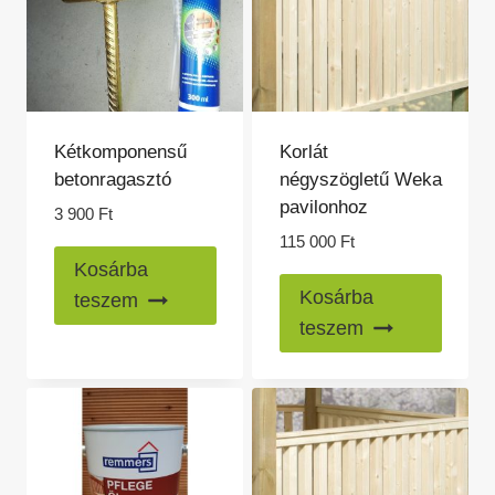
Kétkomponensű
Korlát
betonragasztó
négyszögletű Weka
pavilonhoz
3 900
Ft
115 000
Ft
Kosárba
Kosárba
teszem
teszem