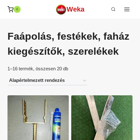
Skip
Weka
0
to
content
Faápolás, festékek, faház
kiegészítők, szerelékek
1–16 termék, összesen 20 db