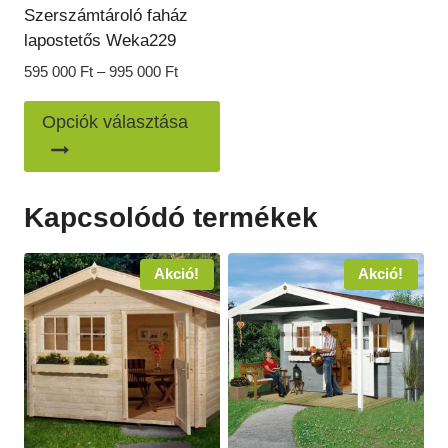
Szerszámtároló faház
lapostetős Weka229
Ártartomány:
595 000
Ft
–
995 000
Ft
595
Ennek
000 Ft
Opciók választása
a
-
995
terméknek
000 Ft
több
Kapcsolódó termékek
variációja
van.
Akció!
Akció!
A
változatok
a
termékoldalon
választhatók
ki