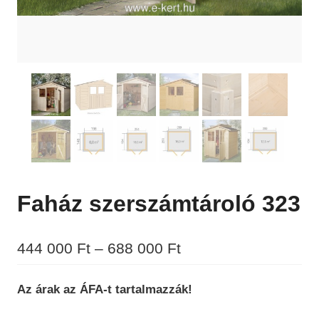
Faház szerszámtároló 323
Ártartomány:
444 000
Ft
–
688 000
Ft
444
Az árak az ÁFA-t tartalmazzák!
000 Ft