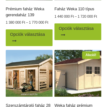
Prémium faház Weka
Faház Weka 110 típus
gerendaház 139
Ártart
1 440 000
Ft
–
1 720 000
Ft
1
Ártartomány:
1 380 000
Ft
–
1 770 000
Ft
En
440
1
Opciók választása
Ennek
a
000 Ft
380
Opciók választása
-
a
000 Ft
te
1
-
terméknek
töb
720
1
több
var
000 Ft
Akció!
770
variációja
van
000 Ft
van.
A
A
vál
változatok
a
a
ter
termékoldalon
vál
választhatók
ki
ki
Szerszámtároló faház 28
Weka faház prémium