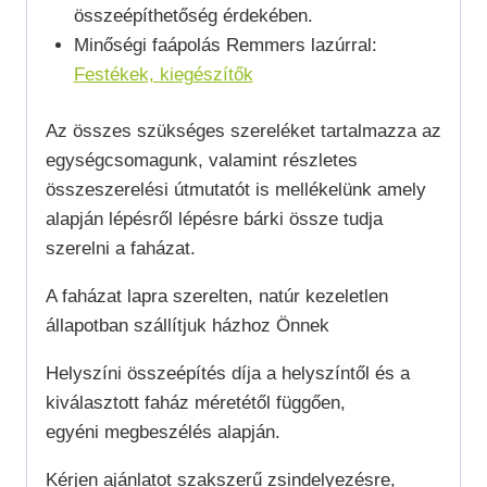
összeépíthetőség érdekében.
Minőségi faápolás Remmers lazúrral:
Festékek, kiegészítők
Az összes szükséges szereléket tartalmazza az
egységcsomagunk, valamint részletes
összeszerelési útmutatót is mellékelünk amely
alapján lépésről lépésre bárki össze tudja
szerelni a faházat.
A faházat lapra szerelten, natúr kezeletlen
állapotban szállítjuk házhoz Önnek
Helyszíni összeépítés díja a helyszíntől és a
kiválasztott faház méretétől függően,
egyéni megbeszélés alapján.
Kérjen ajánlatot szakszerű zsindelyezésre,