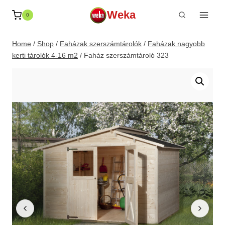
Skip
Weka
0
to
content
Home
/
Shop
/
Faházak szerszámtárolók
/
Faházak nagyobb
kerti tárolók 4-16 m2
/
Faház szerszámtároló 323