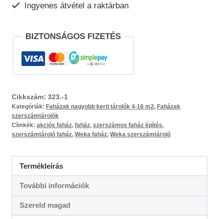
Ingyenes átvétel a raktárban
BIZTONSÁGOS FIZETÉS
Cikkszám:
323.-1
Kategóriák:
Faházak nagyobb kerti tárolók 4-16 m2
,
Faházak
szerszámtárolók
Címkék:
akciós faház
,
faház
,
szerszámos faház építés
,
szerszámtároló faház
,
Weka faház
,
Weka szerszámtároló
Termékleírás
További információk
Szereld magad