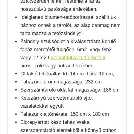
szakszerűen le kell festenie a faház
hosszútávú tartóssága érdekében.
Ideiglenes bitumen-tetőborítással szállítjuk
házhoz önnek a tárolót, az alap csomag nem
tartalmazza a tetőzsindelyt !
Zsindely szükséglet a kiválasztásra kerülő
faház méretétől függően 6m2 vagy 9m2
vagy 12 m2 l
ide kattintva tud rendelni
piros, zöld vagy antracit színben
Oldalsó tetőkiállás kb 14 cm ,hátul 12 cm,
Faházunk orom magassága: 232 cm
Szerszámtároló oldalfal magassága: 186 cm
Kétszárnyú szerszámtároló ajtó,
vasalatokkal együtt
Faházunk ajtómérete: 150 cm x 180 cm
Előregyártott kész faház Weka
szerszámtároló elemekből a könnyű otthoni