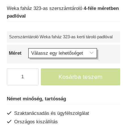
-
Weka faház 323-as szerszámtároló
4-féle méretben
688
padlóval
000 Ft
Szerszámtároló Weka faház 323-as kerti tároló padlóval
Méret
Faház
Kosárba teszem
szerszámtároló
323
mennyiség
Német minőség, tartósság
Szaktanácsadás és ügyfélszolgálat
Országos kiszállítás