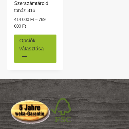
Szerszámtároló
faház 316
414 000
Ft
–
769
Ártartomány:
000
Ft
414
Ennek
000 Ft
Opciók
a
-
választása
769
terméknek
000 Ft
több
variációja
van.
A
változatok
a
termékoldalon
választhatók
ki