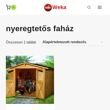
Skip
Weka
0
to
content
nyeregtetős faház
Összesen 1 találat