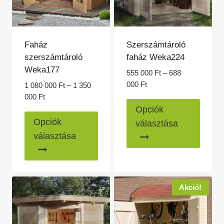
választhatók
válasz
ki
ki
Faház
Szerszámtároló
szerszámtároló
faház Weka224
Weka177
555 000
Ft
–
688
Ártartomány:
000
Ft
1 080 000
Ft
–
1 350
555
Ártartomány:
000
Ft
Ennek
000 Ft
1
Opciók
Ennek
a
-
080
Opciók
választása
688
a
000 Ft
termé
választása
000 Ft
-
terméknek
több
1
több
variác
350
variációja
van.
000 Ft
van.
A
Akció!
A
változ
változatok
a