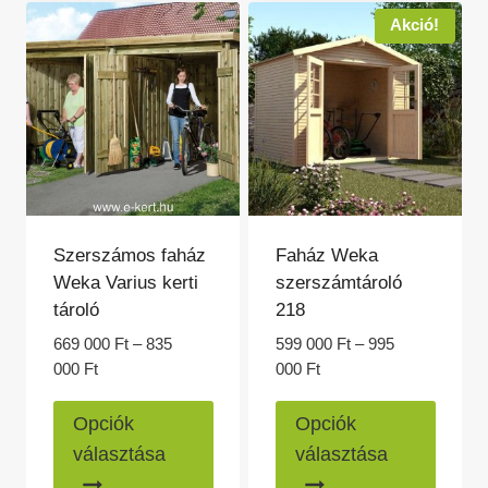
van.
van.
Akció!
A
A
változatok
változ
a
a
termékoldalon
termék
választhatók
válasz
ki
ki
Szerszámos faház
Faház Weka
Weka Varius kerti
szerszámtároló
tároló
218
669 000
Ft
–
835
599 000
Ft
–
995
Ártartomány:
Ártartomány:
000
Ft
000
Ft
669
599
Ennek
Ennek
000 Ft
000 Ft
Opciók
Opciók
a
a
-
-
választása
választása
835
995
terméknek
termé