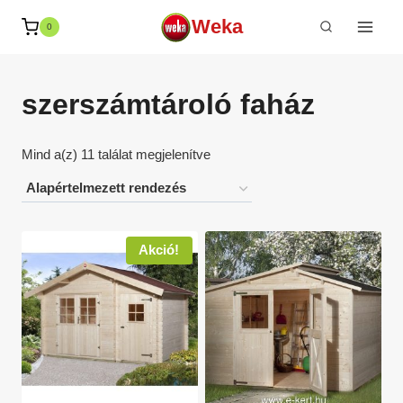
Skip
Weka
0
to
content
szerszámtároló faház
Mind a(z) 11 találat megjelenítve
Akció!