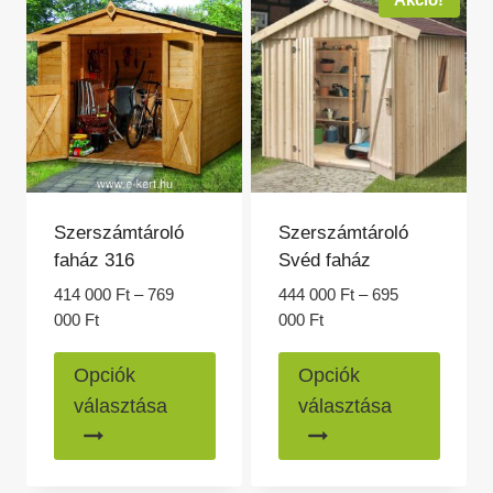
Akció!
A
változatok
a
termékoldalon
választhatók
ki
Szerszámtároló
Szerszámtároló
faház 316
Svéd faház
414 000
Ft
–
769
444 000
Ft
–
695
Ártartomány:
Ártartomány:
000
Ft
000
Ft
414
444
Ennek
Ennek
000 Ft
000 Ft
Opciók
Opciók
a
a
-
-
választása
választása
769
695
terméknek
termé
000 Ft
000 Ft
több
több
variációja
variác