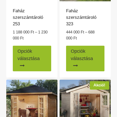
Faház
Faház
szerszámtároló
szerszámtároló
253
323
1 188 000
Ft
–
1 230
444 000
Ft
–
688
Ártartomány:
Ártartomány:
000
Ft
000
Ft
1
444
Ennek
Ennek
188
000 Ft
Opciók
Opciók
a
a
000 Ft
-
választása
választása
-
688
terméknek
termé
1
000 Ft
több
több
230
variációja
variác
000 Ft
van.
van.
Akció!
A
A
változatok
változ
a
a
termékoldalon
termék