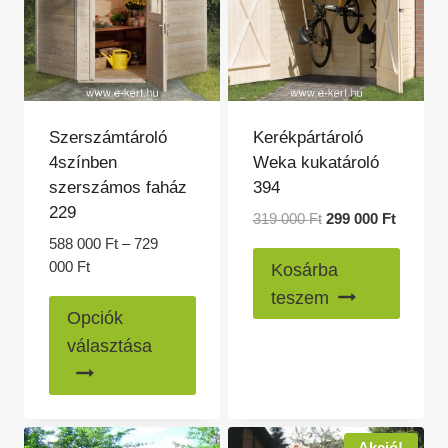
a
termék
termékoldalon
válasz
választhatók
ki
ki
Szerszámtároló
Kerékpártároló
4színben
Weka kukatároló
szerszámos faház
394
229
Original
Current
319 000
Ft
299 000
Ft
price
price
588 000
Ft
–
729
was:
is:
Ártartomány:
000
Ft
Kosárba
319
299
588
teszem
Ennek
000 Ft.
000 Ft.
000 Ft
Opciók
a
-
választása
729
terméknek
000 Ft
több
variációja
van.