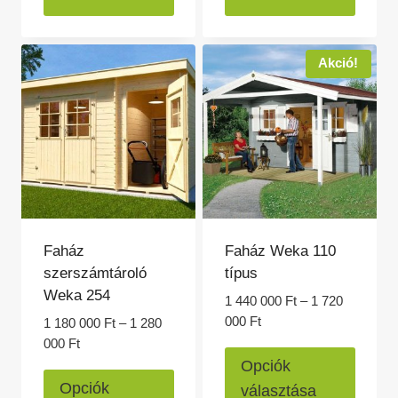
000 Ft
000 Ft
több
több
variációja
variác
van.
van.
Akció!
A
A
változatok
változ
a
a
termékoldalon
termék
választhatók
válasz
ki
ki
Faház
Faház Weka 110
szerszámtároló
típus
Weka 254
1 440 000
Ft
–
1 720
Ártartomány:
000
Ft
1 180 000
Ft
–
1 280
1
Ártartomány:
000
Ft
Ennek
440
1
Opciók
Ennek
a
000 Ft
180
Opciók
választása