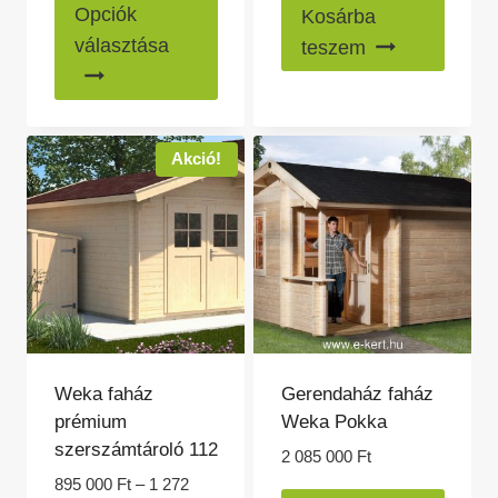
Ennek
470
was:
is:
Opciók
Kosárba
a
000 Ft
935
888
választása
teszem
-
000 Ft.
000 Ft.
terméknek
1
több
730
variációja
000 Ft
van.
Akció!
A
változatok
a
termékoldalon
választhatók
ki
Weka faház
Gerendaház faház
prémium
Weka Pokka
szerszámtároló 112
2 085 000
Ft
895 000
Ft
–
1 272