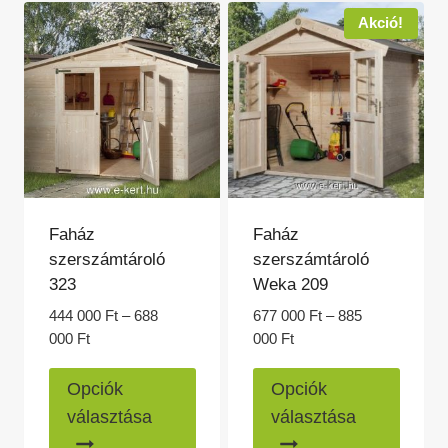
000 Ft
van.
van.
Akció!
A
A
változatok
változ
a
a
termékoldalon
termék
választhatók
válasz
ki
ki
Faház
Faház
szerszámtároló
szerszámtároló
323
Weka 209
444 000
Ft
–
688
677 000
Ft
–
885
Ártartomány:
Ártartomány:
000
Ft
000
Ft
444
677
Ennek
Ennek
000 Ft
000 Ft
Opciók
Opciók
a
a
-
-
választása
választása
688
885
terméknek
termé