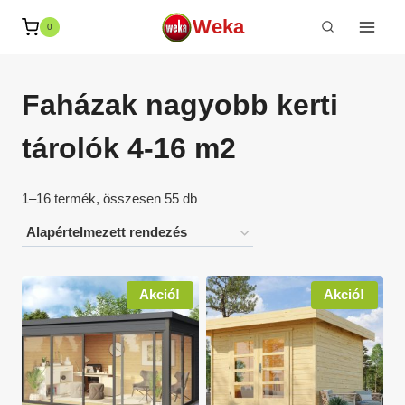
Skip
Weka
0
to
content
Faházak nagyobb kerti
tárolók 4-16 m2
1–16 termék, összesen 55 db
Akció!
Akció!