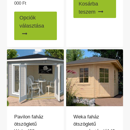
Ártartomány:
000
Ft
Kosárba
895
teszem
Ennek
000 Ft
Opciók
a
-
választása
1
terméknek
272
több
000 Ft
variációja
van.
A
változatok
a
termékoldalon
választhatók
ki
Pavilon faház
Weka faház
ötszögletű
ötszögletű