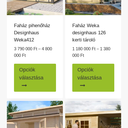
Faház pihenőház
Faház Weka
Designhaus
designhaus 126
Weka412
kerti tároló
3 790 000
Ft
–
4 800
1 180 000
Ft
–
1 380
Ártartomány:
Ártartomány:
000
Ft
000
Ft
3
1
Ennek
Ennek
790
180
Opciók
Opciók
a
a
000 Ft
000 Ft
választása
választása
-
-
terméknek
termé
4
1
több
több
800
380
variációja
variác
000 Ft
000 Ft
van.
van.
A
A
változatok
változ