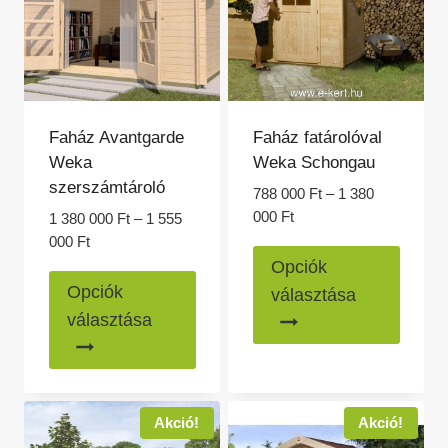
a
a
termékoldalon
termék
választhatók
válasz
ki
ki
Faház Avantgarde
Faház fatárolóval
Weka
Weka Schongau
szerszámtároló
788 000
Ft
–
1 380
Ártartomány:
000
Ft
1 380 000
Ft
–
1 555
788
Ártartomány:
000
Ft
Ennek
000 Ft
1
Opciók
Ennek
a
-
380
Opciók
választása
1
a
000 Ft
termé
választása
380
-
terméknek
több
000 Ft
1
több
variác
555
variációja
van.
000 Ft
van.
A
Akció!
Akció!
A
változ