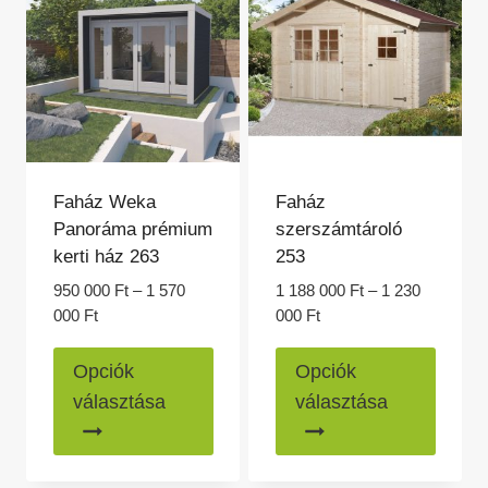
változatok
a
a
termék
termékoldalon
válasz
választhatók
ki
ki
Faház Weka
Faház
Panoráma prémium
szerszámtároló
kerti ház 263
253
950 000
Ft
–
1 570
1 188 000
Ft
–
1 230
Ártartomány:
Ártartomány:
000
Ft
000
Ft
950
1
Ennek
Ennek
000 Ft
188
Opciók
Opciók
a
a
-
000 Ft
választása
választása
1
-
terméknek
termé
570
1
több
több
000 Ft
230
variációja
variác