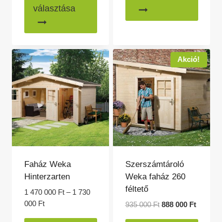
-
a
000 Ft
termé
választása
1
-
terméknek
több
720
1
több
variác
000 Ft
280
variációja
van.
000 Ft
van.
A
Akció!
A
változ
változatok
a
a
termék
termékoldalon
válasz
választhatók
ki
ki
Faház Weka
Szerszámtároló
Hinterzarten
Weka faház 260
féltető
1 470 000
Ft
–
1 730
Ártartomány:
000
Ft
Original
Current
935 000
Ft
888 000
Ft
1
price
price