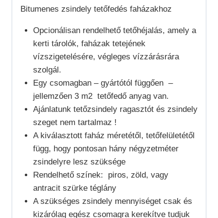
Bitumenes zsindely tetőfedés faházakhoz
Opcionálisan rendelhető tetőhéjalás, amely a
kerti tárolók, faházak tetejének
vízszigetelésére, végleges vízzárásrára
szolgál.
Egy csomagban – gyártótól függően –
jellemzően 3 m2 tetőfedő anyag van.
Ajánlatunk tetőzsindely ragasztót és zsindely
szeget nem tartalmaz !
A kiválasztott faház méretétől, tetőfelületétől
függ, hogy pontosan hány négyzetméter
zsindelyre lesz szüksége
Rendelhető színek: piros, zöld, vagy
antracit szürke téglány
A szükséges zsindely mennyiséget csak és
kizárólag egész csomagra kerekítve tudjuk