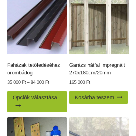
Faházak tetőfedéséhez
Garázs hátfal impregnált
orombádog
270x180cm/20mm
Ártartomány:
35 000
Ft
–
84 000
Ft
165 000
Ft
35
Ennek
000 Ft
Opciók választása
Kosárba teszem
a
-
84
terméknek
000 Ft
több
variációja
van.