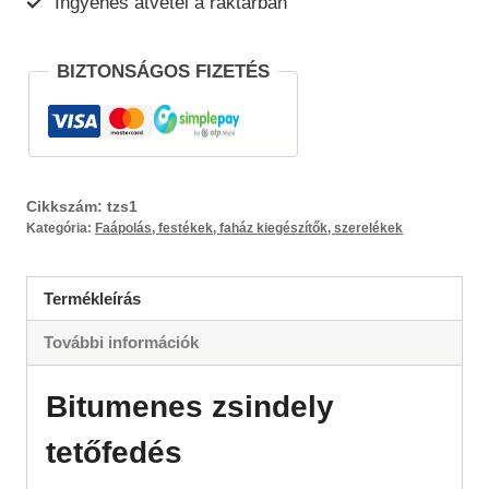
Ingyenes átvétel a raktárban
BIZTONSÁGOS FIZETÉS
Cikkszám:
tzs1
Kategória:
Faápolás, festékek, faház kiegészítők, szerelékek
Termékleírás
További információk
Bitumenes zsindely
tetőfedés