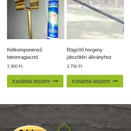
A
változatok
a
termékoldalon
választhatók
ki
Kétkomponensű
Rögzítő horgony
betonragasztó
játszótéri állványhoz
3 900
Ft
3 750
Ft
Kosárba teszem
Kosárba teszem