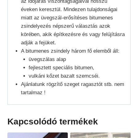
az időjárás viszontagságaival hosszú
éveken keresztül. Mindezen tulajdonságai
miatt az üvegszál-erősítéses bitumenes
zsindelyezés népszerű választás azok
körében, akik építkezésre és vagy felújításra
adják a fejüket.
A bitumenes zsindely három fő elemből áll:
üvegszálas alap
fejlesztett speciális bitumen,
vulkáni kőzet bazalt szemcséi.
Ajánlatunk rögzítő szeget ragasztót stb. nem
tartalmaz !
Kapcsolódó termékek