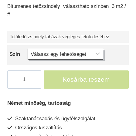
Bitumenes tetőzsindely választható színben 3 m2 /
#
Tetőfedő zsindely faházak végleges tetőfedéséhez
Szín
Bitumenes
Kosárba teszem
zsindely
tetőfedés
mennyiség
Német minőség, tartósság
Szaktanácsadás és ügyfélszolgálat
Országos kiszállítás