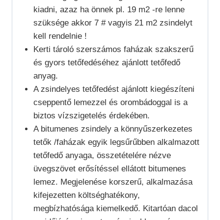
kiadni, azaz ha önnek pl. 19 m2 -re lenne
szüksége akkor 7 # vagyis 21 m2 zsindelyt
kell rendelnie !
Kerti tároló szerszámos faházak szakszerű
és gyors tetőfedéséhez ajánlott tetőfedő
anyag.
A zsindelyes tetőfedést ajánlott kiegészíteni
cseppentő lemezzel és orombádoggal is a
biztos vízszigetelés érdekében.
A bitumenes zsindely a könnyűszerkezetes
tetők /faházak egyik legsűrűbben alkalmazott
tetőfedő anyaga, összetételére nézve
üvegszövet erősítéssel ellátott bitumenes
lemez. Megjelenése korszerű, alkalmazása
kifejezetten költséghatékony,
megbízhatósága kiemelkedő. Kitartóan dacol