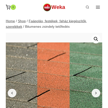
Skip
Weka
0
to
content
Home
/
Shop
/
Faápolás, festékek, faház kiegészítők,
szerelékek
/
Bitumenes zsindely tetőfedés