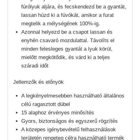
fúrólyuk aljára, és fecskendezd be a gyantát,
lassan húzd ki a fúvókát, amikor a furat
megtelik a mélységének 100%-ig.
Azonnal helyezd be a csapot lassan és
enyhén csavaró mozdulattal. Távolíts el
minden felesleges gyantát a lyuk körül,
mielőtt megkötődik, és várd ki a teljes
száradi időt
Jellemzők és előnyök
A legkényelmesebben használható általános
célú ragasztott dübel
15 alaphoz érvényes minősítés
Gyors, biztonságos és egyszerű rögzítés
A közepes igénybevételű felhasználások
területén rengeteg célra használható termék