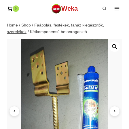
Skip
Weka
0
to
content
Home
/
Shop
/
Faápolás, festékek, faház kiegészítők,
szerelékek
/
Kétkomponensű betonragasztó