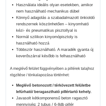
Használata ideális olyan esetekben, amikor
nem használható mechanikus dübel
Könnyű adagolás a szabadalmazott önkioldó
rendszernek köszönhetően – kinyomható
kézi- és pneumatikus pisztollyal is
Normál szilikon kinyomópisztoly is
használható hozzá
Többször használható. A maradék gyanta új
keverőszárral később is felhasználható
A meglévő felület függvényében a pillérek talajhoz
rögzítése / tönkalapozása történhet:
Meglévő betonozott / térkövezett felületbe
lefúrható/ beragasztható pillértartó kehely.
Javasolt kétkomponensű beton ragasztó
mennyiség: 2 tubus / 6-8db pillér