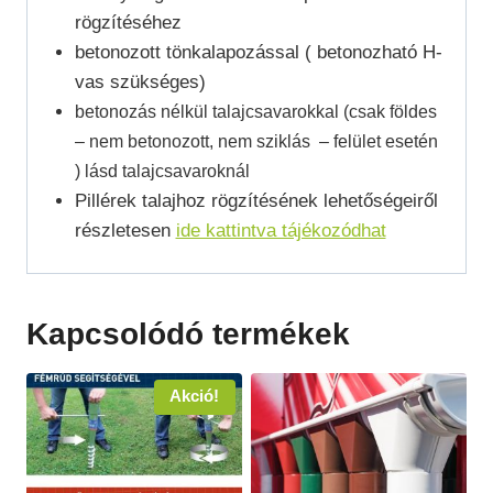
rögzítéséhez
betonozott tönkalapozással ( betonozható H-
vas szükséges)
betonozás nélkül talajcsavarokkal (csak földes
– nem betonozott, nem sziklás – felület esetén
) lásd talajcsavaroknál
Pillérek talajhoz rögzítésének lehetőségeiről
részletesen
ide kattintva tájékozódhat
Kapcsolódó termékek
Akció!