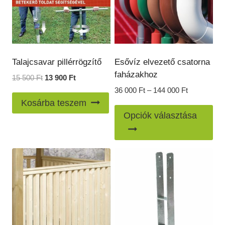
Talajcsavar pillérrögzítő
Esővíz elvezető csatorna
faházakhoz
Original
Current
15 500
Ft
13 900
Ft
price
price
Ártartomán
36 000
Ft
–
144 000
Ft
was:
is:
36
Kosárba teszem
En
15
13
000 Ft
Opciók választása
500 Ft.
900 Ft.
a
-
144
te
000 Ft
töb
var
van
A
vál
a