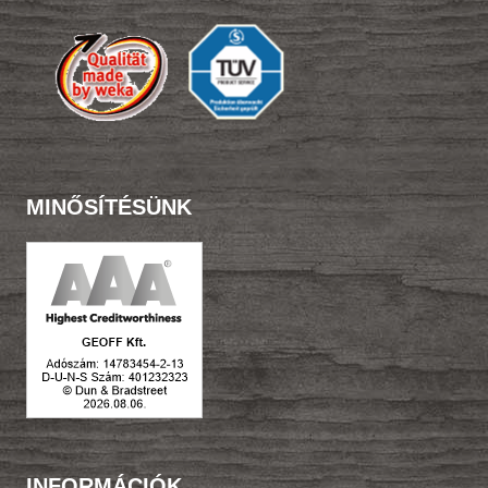
ki
MINŐSÍTÉSÜNK
INFORMÁCIÓK