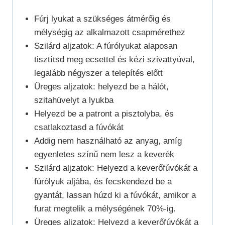
Fúrj lyukat a szükséges átmérőig és
mélységig az alkalmazott csapmérethez
Szilárd aljzatok: A fúrólyukat alaposan
tisztítsd meg ecsettel és kézi szivattyúval,
legalább négyszer a telepítés előtt
Üreges aljzatok: helyezd be a hálót,
szitahüvelyt a lyukba
Helyezd be a patront a pisztolyba, és
csatlakoztasd a fúvókát
Addig nem használható az anyag, amíg
egyenletes színű nem lesz a keverék
Szilárd aljzatok: Helyezd a keverőfúvókát a
fúrólyuk aljába, és fecskendezd be a
gyantát, lassan húzd ki a fúvókát, amikor a
furat megtelik a mélységének 70%-ig.
Üreges aljzatok: Helyezd a keverőfúvókát a