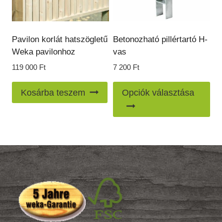
ter
vál
ki
Pavilon korlát hatszögletű
Betonozható pillértartó H-
Weka pavilonhoz
vas
119 000
Ft
7 200
Ft
En
Kosárba teszem
Opciók választása
a
te
töb
var
van
A
vál
a
ter
vál