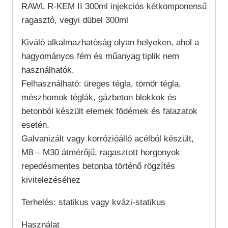
RAWL R-KEM II 300ml injekciós kétkomponensű
ragasztó, vegyi dübel 300ml
Kiváló alkalmazhatóság olyan helyeken, ahol a
hagyományos fém és műanyag tiplik nem
használhatók.
Felhasználható: üreges tégla, tömör tégla,
mészhomok téglák, gázbeton blokkok és
betonból készült elemek födémek és falazatok
esetén.
Galvanizált vagy korrózióálló acélból készült,
M8 – M30 átmérőjű, ragasztott horgonyok
repedésmentes betonba történő rögzítés
kivitelezéséhez
Terhelés: statikus vagy kvázi-statikus
Használat