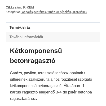
Cikkszám:
R-KEM
Kategória:
Faápolás, festékek, faház kiegészítők, szerelékek
Termékleírás
További információk
Kétkomponensű
betonragasztó
Garázs, pavilon, terasztető tartóoszlopainak /
pilléreinek szakszerű talajhoz rögzítését szolgáló
Általában 1
kétkomponensű betonragasztó.
kartus ragasztó elegendő 3-4 db pillér betonba
ragasztásához.