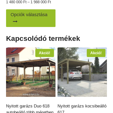
Ártartomány:
1 480 000
Ft
–
1 988 000
Ft
1
Ennek
480
Opciók választása
a
000 Ft
-
terméknek
1
több
988
Kapcsolódó termékek
variációja
000 Ft
van.
Akció!
Akció!
A
változatok
a
termékoldalon
választhatók
ki
Nyitott garázs Duo 618
Nyitott garázs kocsibeálló
autobeálló több méretben
617