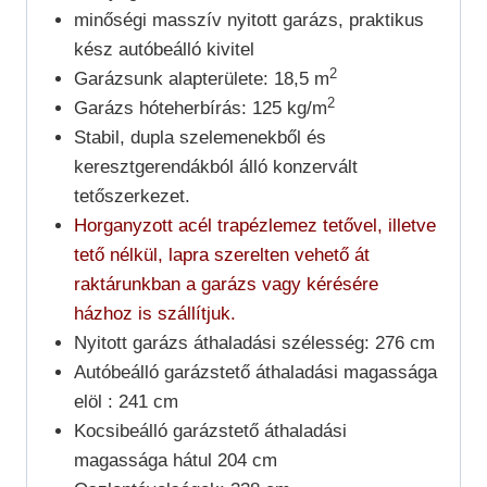
minőségi masszív nyitott garázs, praktikus
kész autóbeálló kivitel
2
Garázsunk alapterülete: 18,5 m
2
Garázs hóteherbírás: 125 kg/m
Stabil, dupla szelemenekből és
keresztgerendákból álló konzervált
tetőszerkezet.
Horganyzott acél trapézlemez tetővel, illetve
tető nélkül, lapra szerelten vehető át
raktárunkban a garázs vagy kérésére
házhoz is szállítjuk.
Nyitott garázs áthaladási szélesség: 276 cm
Autóbeálló garázstető áthaladási magassága
elöl : 241 cm
Kocsibeálló garázstető áthaladási
magassága hátul 204 cm