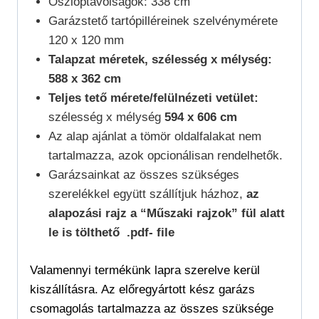
Oszloptávolságok: 338 cm
Garázstető tartópilléreinek szelvénymérete
120 x 120 mm
Talapzat méretek, szélesség x mélység:
588 x 362 cm
Teljes tető mérete/felülnézeti vetület:
szélesség x mélység
594 x 606 cm
Az alap ajánlat a tömör oldalfalakat nem
tartalmazza, azok opcionálisan rendelhetők.
Garázsainkat az összes szükséges
szerelékkel együtt szállítjuk házhoz,
az
alapozási rajz a “Műszaki rajzok” fül alatt
le is tölthető .pdf- file
Valamennyi termékünk lapra szerelve kerül
kiszállításra. Az előregyártott kész garázs
csomagolás tartalmazza az összes szüksége