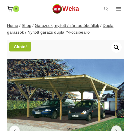
Skip
Weka
0
to
content
Home
/
Shop
/
Garázsok, nyitott / zárt autóbeállók
/
Dupla
garázsok
/
Nyitott garázs dupla Y-kocsibeálló
Akció!