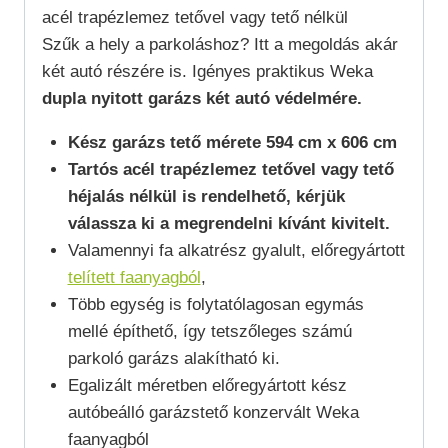
acél trapézlemez tetővel vagy tető nélkül
Szűk a hely a parkoláshoz? Itt a megoldás akár
két autó részére is. Igényes praktikus Weka
dupla nyitott garázs két autó védelmére.
Kész garázs tető mérete 594 cm x 606 cm
Tartós acél trapézlemez tetővel vagy tető
héjalás nélkül is rendelhető, kérjük
válassza ki a megrendelni kívánt kivitelt.
Valamennyi fa alkatrész gyalult, előregyártott
telített faanyagból
,
Több egység is folytatólagosan egymás
mellé építhető, így tetszőleges számú
parkoló garázs alakítható ki.
Egalizált méretben előregyártott kész
autóbeálló garázstető konzervált Weka
faanyagból