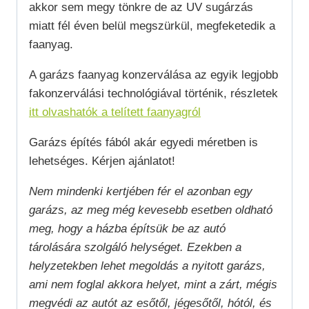
akkor sem megy tönkre de az UV sugárzás
miatt fél éven belül megszürkül, megfeketedik a
faanyag.
A garázs faanyag konzerválása az egyik legjobb
fakonzerválási technológiával történik, részletek
itt olvashatók a telített faanyagról
Garázs építés fából akár egyedi méretben is
lehetséges. Kérjen ajánlatot!
Nem mindenki kertjében fér el azonban egy
garázs, az meg még kevesebb esetben oldható
meg, hogy a házba építsük be az autó
tárolására szolgáló helységet. Ezekben a
helyzetekben lehet megoldás a nyitott garázs,
ami nem foglal akkora helyet, mint a zárt, mégis
megvédi az autót az esőtől, jégesőtől, hótól, és