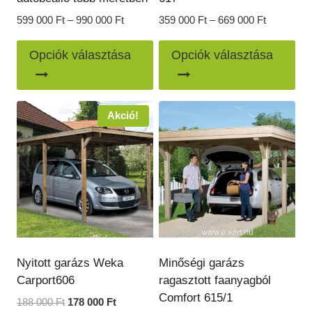
Ártartomány:
Ártartomá
599 000
Ft
–
990 000
Ft
359 000
Ft
–
669 000
Ft
599
359
Ennek
En
000 Ft
000 Ft
Opciók választása
Opciók választása
a
a
-
-
990
669
terméknek
te
000 Ft
000 Ft
több
töb
Akció!
variációja
var
van.
van
A
A
változatok
vál
a
a
termékoldalon
ter
választhatók
vál
ki
ki
Nyitott garázs Weka
Minőségi garázs
Carport606
ragasztott faanyagból
Comfort 615/1
Original
Current
188 000
Ft
178 000
Ft