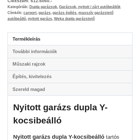
Cikkszám:
612.6060.-
Kategóriák:
Dupla garázsok
,
Garázsok, nyitott / zárt autóbeállók
Címkék:
carport
,
garázs
,
garázs építés
,
masszív garázstető
autóbeálló
,
nyitott garázs
,
Weka dupla garázstető
Termékleírás
További információk
Műszaki rajzok
Építés, kivitelezés
Szereld magad
Nyitott garázs dupla Y-
kocsibeálló
Nyitott garázs dupla Y-kocsibeálló
tartós