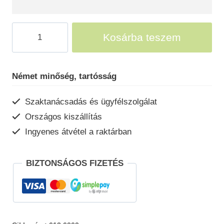
Nyitott
Kosárba teszem
garázs
dupla
Y-
Német minőség, tartósság
kocsibeálló
mennyiség
Szaktanácsadás és ügyfélszolgálat
Országos kiszállítás
Ingyenes átvétel a raktárban
BIZTONSÁGOS FIZETÉS