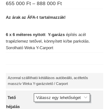
Ártartomány:
655 000
Ft
–
888 000
Ft
655
Az árak az ÁFA-t tartalmazzák!
000 Ft
-
6 x 6 méteres nyitott Y-garázs
építés acél
888
trapézlemez tetővel, könnyített ki/be parkolás.
000 Ft
Sorolható Weka Y-Carport
Azonnal szállítható kétállásos autóbeálló, acéltetős
masszív Weka Y-garázstető / Carport
Tető
héjalás