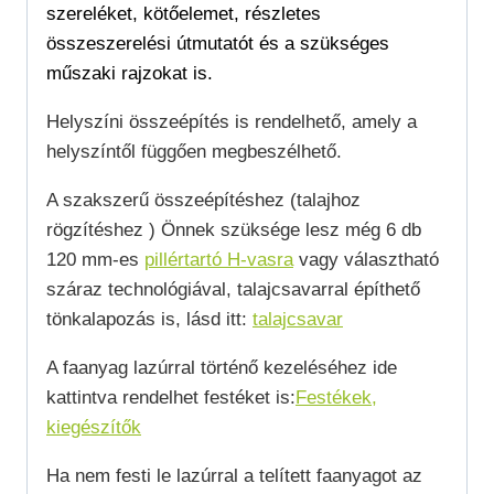
szereléket, kötőelemet, részletes
összeszerelési útmutatót és a szükséges
műszaki rajzokat is.
Helyszíni összeépítés is rendelhető, amely a
helyszíntől függően megbeszélhető.
A szakszerű összeépítéshez (talajhoz
rögzítéshez ) Önnek szüksége lesz még 6 db
120 mm-es
pillértartó H-vasra
vagy választható
száraz technológiával, talajcsavarral építhető
tönkalapozás is, lásd itt:
talajcsavar
A faanyag lazúrral történő kezeléséhez ide
kattintva rendelhet festéket is:
Festékek,
kiegészítők
Ha nem festi le lazúrral a telített faanyagot az