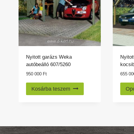
Nyitott garázs Weka
Nyitot
autóbeálló 607/5260
kocsib
950 000
Ft
655 0
Kosárba teszem
Opc