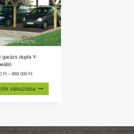
t garázs dupla Y-
eálló
Ártartomány:
00
Ft
–
888 000
Ft
655
Ennek
000 Ft
iók választása
a
-
888
terméknek
000 Ft
több
variációja
van.