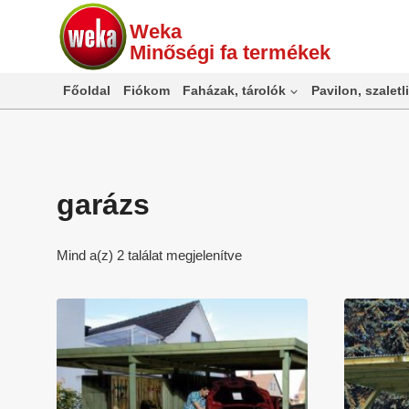
Skip
Weka
to
Minőségi fa termékek
content
Főoldal
Fiókom
Faházak, tárolók
Pavilon, szaletli
garázs
Mind a(z) 2 találat megjelenítve