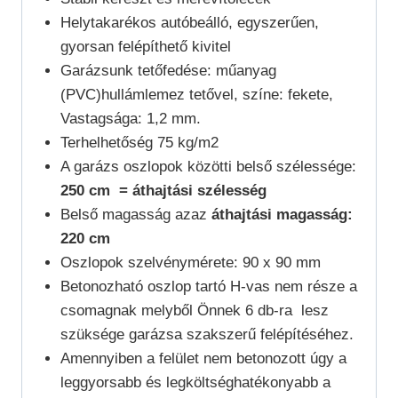
Helytakarékos autóbeálló, egyszerűen,
gyorsan felépíthető kivitel
Garázsunk tetőfedése: műanyag
(PVC)hullámlemez tetővel, színe: fekete,
Vastagsága: 1,2 mm.
Terhelhetőség 75 kg/m2
A garázs oszlopok közötti belső szélessége:
250 cm = áthajtási szélesség
Belső magasság azaz
áthajtási magasság:
220 cm
Oszlopok szelvénymérete: 90 x 90 mm
Betonozható oszlop tartó H-vas nem része a
csomagnak melyből Önnek 6 db-ra lesz
szüksége garázsa szakszerű felépítéséhez.
Amennyiben a felület nem betonozott úgy a
leggyorsabb és legköltséghatékonyabb a