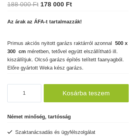
Original
Current
188 000
Ft
178 000
Ft
price
price
Az árak az ÁFA-t tartalmazzák!
was:
is:
188
178
Primus akciós nyitott garázs raktárról azonnal
500 x
000 Ft.
000 Ft.
300 cm
méretben, tetővel együtt elszállítható ill.
kiszállítjuk. Olcsó garázs építés telített faanyagból.
Előre gyártott Weka kész garázs.
Nyitott
Kosárba teszem
garázs
Weka
Carport606
Német minőség, tartósság
mennyiség
Szaktanácsadás és ügyfélszolgálat