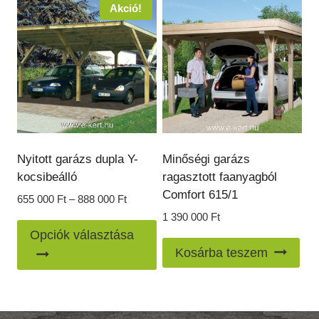
Akció!
variációja
van.
A
változatok
a
termékoldalon
választhatók
ki
Nyitott garázs dupla Y-
Minőségi garázs
kocsibeálló
ragasztott faanyagból
Comfort 615/1
Ártartomány:
655 000
Ft
–
888 000
Ft
655
1 390 000
Ft
Ennek
000 Ft
Opciók választása
a
-
Kosárba teszem
888
terméknek
000 Ft
több
variációja