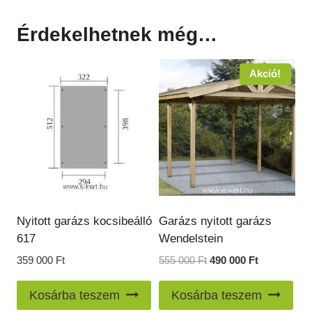
Érdekelhetnek még…
Akció!
Nyitott garázs kocsibeálló
Garázs nyitott garázs
617
Wendelstein
Original
Current
359 000
Ft
555 000
Ft
490 000
Ft
price
price
was:
is:
Kosárba teszem
Kosárba teszem
555
490