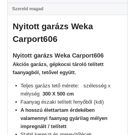
Szereld magad
Nyitott garázs Weka
Carport606
Nyitott garázs Weka Carport606
Akciós garázs, gépkocsi tároló telített
faanyagból, tetővel együtt.
Teljes garázs tető mérete: szélesség x
mélység
300 X 500 cm
Faanyag északi telített fenyőből (kdi)
A hosszú élettartam érdekében
valamennyi faanyag gyárilag mélyen
impregnált / telített
Stabil kereszt és merevítőlécek