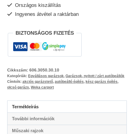
Országos kiszállítás
Ingyenes átvétel a raktárban
BIZTONSÁGOS FIZETÉS
Cikkszám:
606.3050.30.10
Kategóriák:
Egyállásos garázsok
,
Garázsok, nyitott / zárt autóbeállók
Címkék:
akciós garázstető
,
autóbeálló építés
,
kész garázs építés
,
olcsó garázs
,
Weka carport
Termékleírás
További információk
Műszaki rajzok