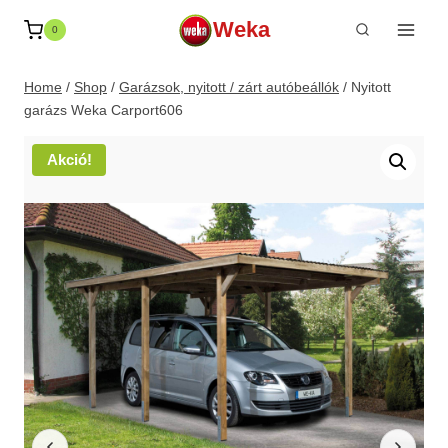
Skip
Weka
0
to
content
Home
/
Shop
/
Garázsok, nyitott / zárt autóbeállók
/
Nyitott
garázs Weka Carport606
Akció!