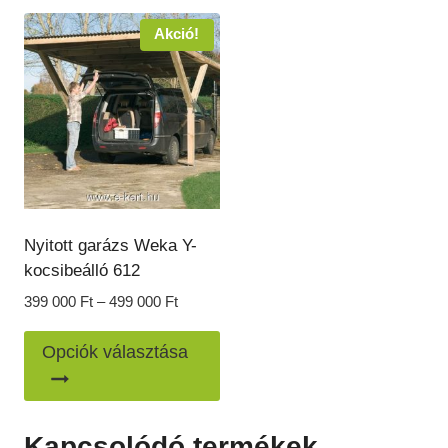
000 Ft.
000 Ft.
Akció!
Nyitott garázs Weka Y-
kocsibeálló 612
Ártartomány:
399 000
Ft
–
499 000
Ft
399
Ennek
000 Ft
Opciók választása
a
-
499
terméknek
000 Ft
több
Kapcsolódó termékek