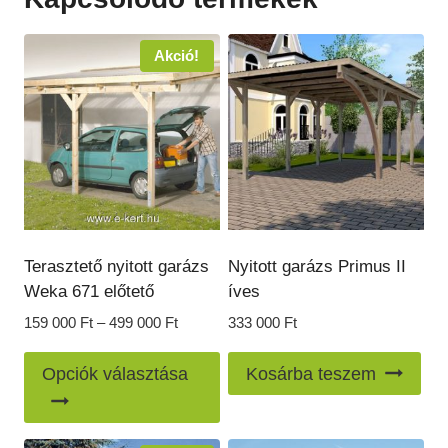
variációja
van.
Akció!
A
változatok
a
termékoldalon
választhatók
ki
Terasztető nyitott garázs
Nyitott garázs Primus II
Weka 671 előtető
íves
Ártartomány:
159 000
Ft
–
499 000
Ft
333 000
Ft
159
Ennek
000 Ft
Opciók választása
Kosárba teszem
a
-
499
terméknek
000 Ft
több