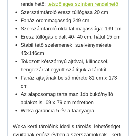
rendelhető:
tetszőleges színben rendelhető
Szerszámtároló eresz túllógása 20 cm
Faház orommagasság 249 cm
Szerszámtároló oldalfal magassága: 199 cm
Eresz túllógás oldalt 40- 40 cm, hátul 15 cm
Stabil tető szelemenek szelvénymérete
45x146cm
Tokozott kétszárnyú ajtóval, kilinccsel,
hengerzárral együtt szállítjuk a tárolót
Faház ajtajának belső mérete 81 cm x 173
cm
Az alapcsomag tartalmaz 1db bukó/nyíló
ablakot is 69 x 79 cm méretben
Weka garancia 5 év a faanyagra
Weka kerti tárolóink ideális tárolási lehetőséget
nyújtanak egész évben a szerszámoknak, kerti