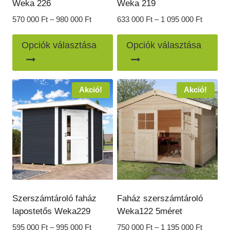
Weka 226
Weka 219
Ártartomány:
Ártarto
570 000
Ft
–
980 000
Ft
633 000
Ft
–
1 095 000
Ft
570
633
Ennek
En
000 Ft
000 Ft
Opciók választása
Opciók választása
a
a
-
-
980
1
terméknek
te
000 Ft
095
több
töb
Akció!
Akció!
000 Ft
variációja
var
van.
van
A
A
változatok
vál
a
a
termékoldalon
ter
választhatók
vál
ki
ki
Szerszámtároló faház
Faház szerszámtároló
lapostetős Weka229
Weka122 5méret
Ártartomány:
Ártarto
595 000
Ft
–
995 000
Ft
750 000
Ft
–
1 195 000
Ft