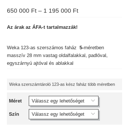
Ártartomány:
650 000
Ft
–
1 195 000
Ft
650
Az árak az ÁFA-t tartalmazzák!
000 Ft
-
Weka 123-as szerszámos faház
5-
méretben
1
masszív 28 mm vastag oldalfalakkal, padlóval,
195
egyszárnyú ajtóval és ablakkal
000 Ft
Weka szerszámtároló 123-as kész faház több méretben
Méret
Szín