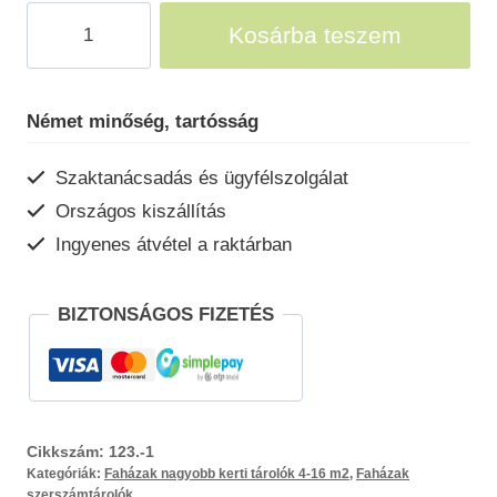
Weka
Kosárba teszem
szerszámtároló
faház
5méretben123
Német minőség, tartósság
mennyiség
Szaktanácsadás és ügyfélszolgálat
Országos kiszállítás
Ingyenes átvétel a raktárban
BIZTONSÁGOS FIZETÉS
Cikkszám:
123.-1
Kategóriák:
Faházak nagyobb kerti tárolók 4-16 m2
,
Faházak
szerszámtárolók