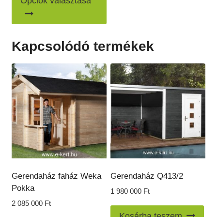
Opciók választása
a
-
885
terméknek
000 Ft
több
Kapcsolódó termékek
variációja
van.
A
változatok
a
termékoldalon
választhatók
ki
Gerendaház faház Weka
Gerendaház Q413/2
Pokka
1 980 000
Ft
2 085 000
Ft
Kosárba teszem