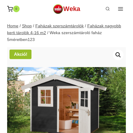
Skip
Weka
0
to
content
Home
/
Shop
/
Faházak szerszámtárolók
/
Faházak nagyobb
kerti tárolók 4-16 m2
/
Weka szerszámtároló faház
5méretben123
Akció!