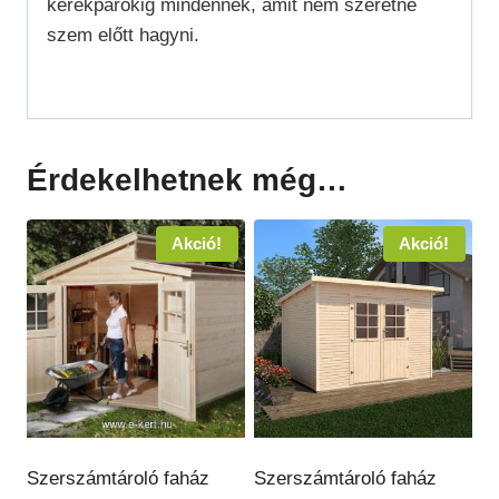
kerékpárokig mindennek, amit nem szeretne
szem előtt hagyni.
Érdekelhetnek még…
Akció!
Akció!
Szerszámtároló faház
Szerszámtároló faház