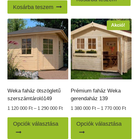
Kosárba teszem
Akció!
Weka faház ötszögletű
Prémium faház Weka
szerszámtároló149
gerendaház 139
Ártartomány:
Ártart
1 120 000
Ft
–
1 290 000
Ft
1 380 000
Ft
–
1 770 000
Ft
1
1
Ennek
En
120
380
Opciók választása
Opciók választása
a
a
000 Ft
000 Ft
-
-
terméknek
te