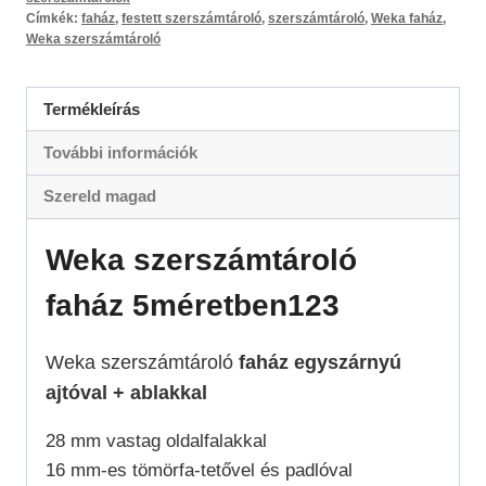
Címkék:
faház
,
festett szerszámtároló
,
szerszámtároló
,
Weka faház
,
Weka szerszámtároló
Termékleírás
További információk
Szereld magad
Weka szerszámtároló
faház 5méretben123
Weka szerszámtároló
faház egyszárnyú
ajtóval + ablakkal
28 mm vastag oldalfalakkal
16 mm-es tömörfa-tetővel és padlóval