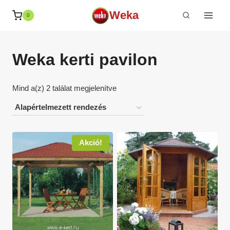
Skip
Weka
0
to
content
Weka kerti pavilon
Mind a(z) 2 találat megjelenítve
Akció!