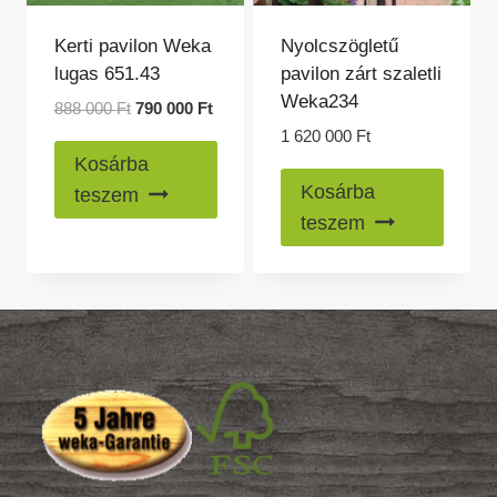
Kerti pavilon Weka
Nyolcszögletű
lugas 651.43
pavilon zárt szaletli
Weka234
Original
Current
888 000
Ft
790 000
Ft
price
price
1 620 000
Ft
was:
is:
Kosárba
888
790
Kosárba
teszem
000 Ft.
000 Ft.
teszem