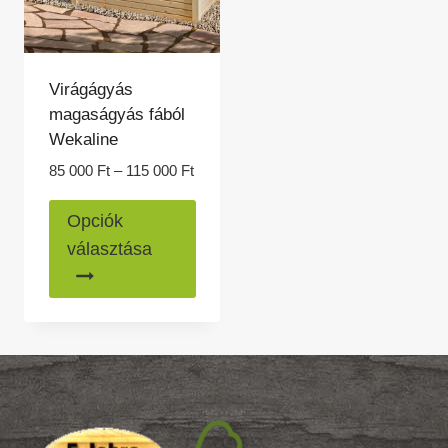
választhatók
válasz
ki
ki
Virágágyás
magaságyás fából
Wekaline
Ártartomány:
85 000
Ft
–
115 000
Ft
85
Ennek
000 Ft
Opciók
a
-
választása
115
terméknek
000 Ft
több
variációja
van.
A
változatok
a