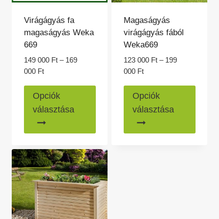
Virágágyás fa
Magaságyás
magaságyás Weka
virágágyás fából
669
Weka669
149 000
Ft
–
169
123 000
Ft
–
199
Ártartomány:
Ártartomány:
000
Ft
000
Ft
149
123
Ennek
Ennek
000 Ft
000 Ft
Opciók
Opciók
a
a
-
-
választása
választása
169
199
terméknek
termé
000 Ft
000 Ft
több
több
variációja
variác
van.
van.
A
A
változatok
változ
a
a
termékoldalon
termék