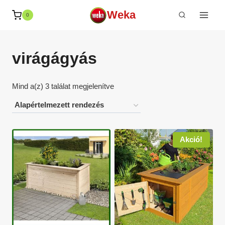
Skip
Weka
0
to
content
virágágyás
Mind a(z) 3 találat megjelenítve
Akció!