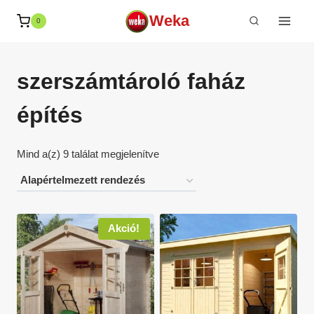
Skip
Weka
0
to
content
szerszámtároló faház
építés
Mind a(z) 9 találat megjelenítve
Akció!