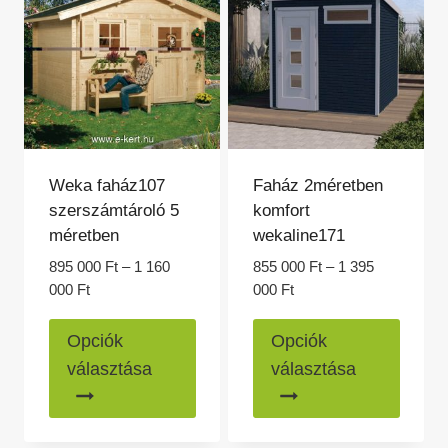
változ
a
a
termékoldalon
termék
választhatók
válasz
ki
ki
Weka faház107
Faház 2méretben
szerszámtároló 5
komfort
méretben
wekaline171
895 000
Ft
–
1 160
855 000
Ft
–
1 395
Ártartomány:
Ártartomány:
000
Ft
000
Ft
895
855
Ennek
Ennek
000 Ft
000 Ft
Opciók
Opciók
a
a
-
-
választása
választása
1
1
terméknek
termé
160
395
több
több
000 Ft
000 Ft
variációja
variác