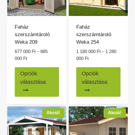
Faház
Faház
szerszámtároló
szerszámtároló
Weka 209
Weka 254
677 000
Ft
–
885
1 180 000
Ft
–
1 280
Ártartomány:
Ártartomány:
000
Ft
000
Ft
677
1
Ennek
Ennek
000 Ft
180
Opciók
Opciók
a
a
-
000 Ft
választása
választása
885
-
terméknek
termé
000 Ft
1
több
több
280
variációja
variác
000 Ft
van.
van.
Akció!
Akció!
A
A
változatok
változ