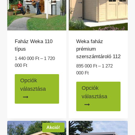
a
a
termékoldalon
termék
választhatók
válasz
ki
ki
Faház Weka 110
Weka faház
típus
prémium
szerszámtároló 112
1 440 000
Ft
–
1 720
Ártartomány:
000
Ft
895 000
Ft
–
1 272
1
Ártartomány:
000
Ft
Ennek
440
895
Opciók
Ennek
a
000 Ft
000 Ft
Opciók
választása
-
a
-
terméknek
választása
1
1
termé
több
720
272
több
variációja
000 Ft
000 Ft
variác
van.
van.
A
Akció!
A
változatok