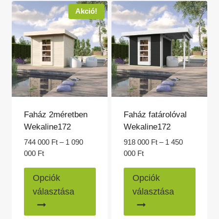
van.
van.
Akció!
A
A
változatok
változ
a
a
termékoldalon
termék
választhatók
válasz
ki
ki
Faház 2méretben
Faház fatárolóval
Wekaline172
Wekaline172
744 000
Ft
–
1 090
918 000
Ft
–
1 450
Ártartomány:
Ártartomány:
000
Ft
000
Ft
744
918
Ennek
Ennek
000 Ft
000 Ft
Opciók
Opciók
a
a
-
-
választása
választása
1
1
terméknek
termé
090
450
több
több