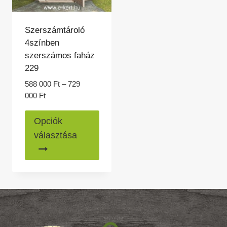
Szerszámtároló
4színben
szerszámos faház
229
588 000
Ft
–
729
Ártartomány:
000
Ft
588
Ennek
000 Ft
Opciók
a
-
választása
729
terméknek
000 Ft
több
variációja
van.
A
változatok
a