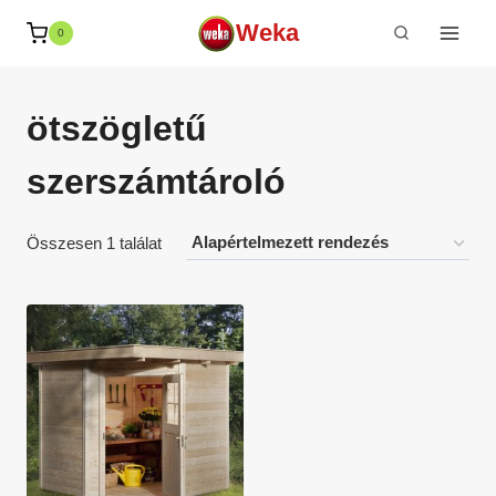
Skip
Weka
0
to
content
ötszögletű
szerszámtároló
Összesen 1 találat