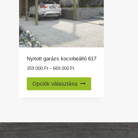
Nyitott garázs kocsibeálló 617
Ártartomány:
359 000
Ft
–
669 000
Ft
359
Ennek
000 Ft
Opciók választása
a
-
669
terméknek
000 Ft
több
variációja
van.
A