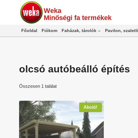
Skip
Weka
to
Minőségi fa termékek
content
Főoldal
Fiókom
Faházak, tárolók
Pavilon, szaletli
olcsó autóbeálló építés
Összesen 1 találat
Akció!