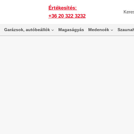
Értékesítés:
Kere
+36 20 322 3232
Garázsok, autóbeállók
Magaságyás
Medencék
Szaunah