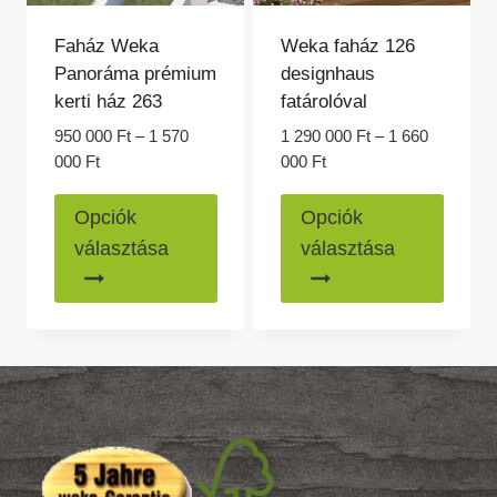
Faház Weka
Weka faház 126
Panoráma prémium
designhaus
kerti ház 263
fatárolóval
950 000
Ft
–
1 570
1 290 000
Ft
–
1 660
Ártartomány:
Ártartomány:
000
Ft
000
Ft
950
1
Ennek
Ennek
000 Ft
290
Opciók
Opciók
a
a
-
000 Ft
választása
választása
1
-
terméknek
termé
570
1
több
több
000 Ft
660
variációja
variác
000 Ft
van.
van.
A
A
változatok
változ
a
a
termékoldalon
termék