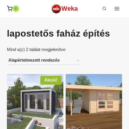
Skip
Weka
0
to
content
lapostetős faház építés
Mind a(z) 2 találat megjelenítve
Akció!