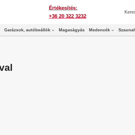
Értékesítés:
Kere
+36 20 322 3232
Garázsok, autóbeállók
Magaságyás
Medencék
Szaunah
val