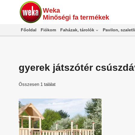
Skip
Weka
to
Minőségi fa termékek
content
Főoldal
Fiókom
Faházak, tárolók
Pavilon, szaletli
gyerek játszótér csúszdá
Összesen 1 találat