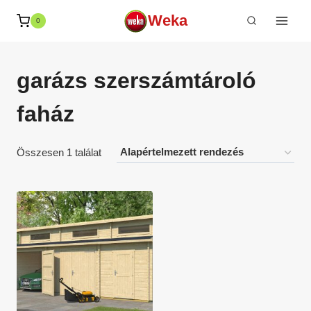
Skip
Weka
0
to
content
garázs szerszámtároló
faház
Összesen 1 találat