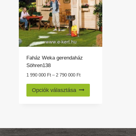
Faház Weka gerendaház
Söhren138
Ártartomány:
1 990 000
Ft
–
2 790 000
Ft
1
Ennek
990
Opciók választása
a
000 Ft
-
terméknek
2
több
790
variációja
000 Ft
van.