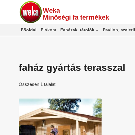
Skip
Weka
to
Minőségi fa termékek
content
Főoldal
Fiókom
Faházak, tárolók
Pavilon, szaletli
faház gyártás terasszal
Összesen 1 találat