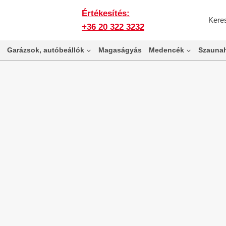
Értékesítés:
Kere
+36 20 322 3232
Garázsok, autóbeállók
Magaságyás
Medencék
Szaunah