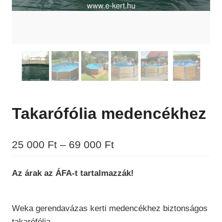
Takarófólia medencékhez
Ártartomány:
25 000
Ft
–
69 000
Ft
25
Az árak az ÁFA-t tartalmazzák!
000 Ft
-
Weka gerendavázas kerti medencékhez biztonságos
69
takarófólia.