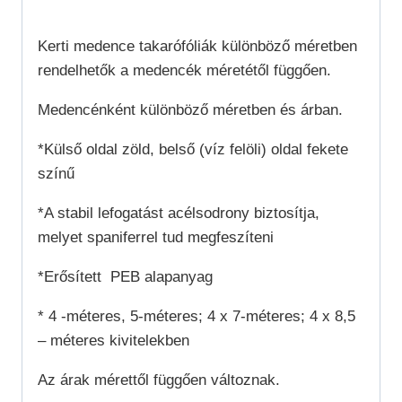
Kerti medence takarófóliák különböző méretben
rendelhetők a medencék méretétől függően.
Medencénként különböző méretben és árban.
*Külső oldal zöld, belső (víz felöli) oldal fekete
színű
*A stabil lefogatást acélsodrony biztosítja,
melyet spaniferrel tud megfeszíteni
*Erősített PEB alapanyag
* 4 -méteres, 5-méteres; 4 x 7-méteres; 4 x 8,5
– méteres kivitelekben
Az árak mérettől függően változnak.