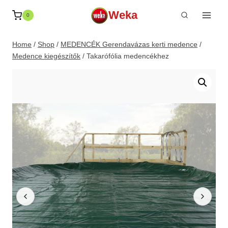
Skip
Weka
0
to
content
Home
/
Shop
/
MEDENCÉK Gerendavázas kerti medence
/
Medence kiegészítők
/
Takarófólia medencékhez