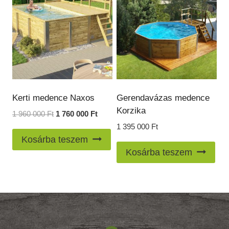
Kerti medence Naxos
Gerendavázas medence
Korzika
Original
Current
1 960 000
Ft
1 760 000
Ft
price
price
1 395 000
Ft
was:
is:
Kosárba teszem
1
1
Kosárba teszem
960
760
000 Ft.
000 Ft.