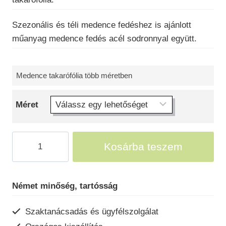
000 Ft
Szezonális és téli medence fedéshez is ajánlott
műanyag medence fedés acél sodronnyal együtt.
Medence takarófólia több méretben
Méret
Takarófólia
Kosárba teszem
medencékhez
mennyiség
Német minőség, tartósság
Szaktanácsadás és ügyfélszolgálat