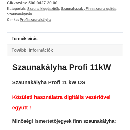
Cikkszám:
500.0427.20.00
Kategóriák:
Szauna kiegészítők
,
Szaunaházak , Finn szauna építés
,
Szaunakályhák
Címke:
Profi szaunakályha
Termékleírás
További információk
Szaunakályha Profi 11kW
Szaunakályha Profi 11 kW OS
Közületi használatra digitális vezérlővel
együtt !
Minőségi ismertetőjegyek finn szaunakályha: