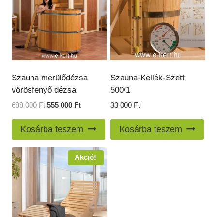
Szauna merülődézsa
Szauna-Kellék-Szett
vörösfenyő dézsa
500/1
Original
Current
699 000
Ft
555 000
Ft
33 000
Ft
price
price
was:
is:
Kosárba teszem
Kosárba teszem
699
555
000 Ft.
000 Ft.
Akció!