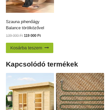
Szauna pihenőágy
Balance törölközővel
Original
Current
139 000
Ft
119 000
Ft
price
price
was:
is:
Kosárba teszem
139
119
000 Ft.
000 Ft.
Kapcsolódó termékek