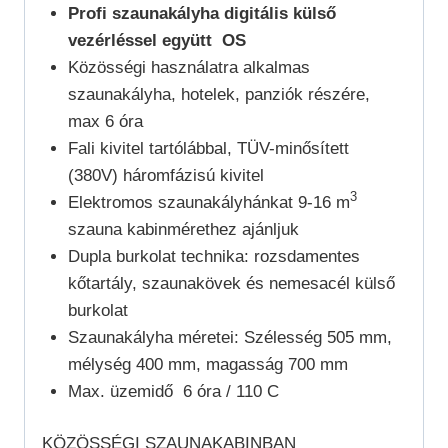
Profi szaunakályha digitális külső
vezérléssel együtt OS
Közösségi használatra alkalmas
szaunakályha, hotelek, panziók részére,
max 6 óra
Fali kivitel tartólábbal, TÜV-minősített
(380V) háromfázisú kivitel
3
Elektromos szaunakályhánkat 9-16 m
szauna kabinmérethez ajánljuk
Dupla burkolat technika: rozsdamentes
kőtartály, szaunakövek és nemesacél külső
burkolat
Szaunakályha méretei: Szélesség 505 mm,
mélység 400 mm, magasság 700 mm
Max. üzemidő 6 óra / 110 C
KÖZÖSSÉGI SZAUNAKABINBAN