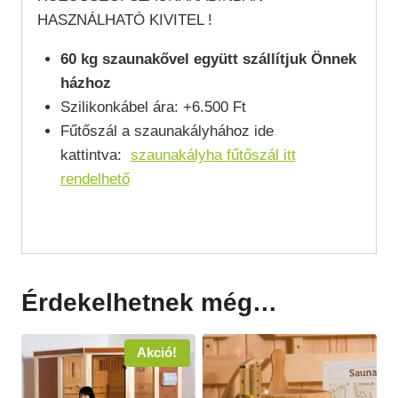
HASZNÁLHATÓ KIVITEL !
60 kg szaunakővel együtt szállítjuk Önnek
házhoz
Szilikonkábel ára: +6.500 Ft
Fűtőszál a szaunakályhához ide
kattintva:
szaunakályha fűtőszál itt
rendelhető
Érdekelhetnek még…
Akció!