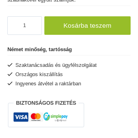
Szaunakályha
Kosárba teszem
Profi
11kW
mennyiség
Német minőség, tartósság
Szaktanácsadás és ügyfélszolgálat
Országos kiszállítás
Ingyenes átvétel a raktárban
BIZTONSÁGOS FIZETÉS