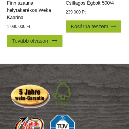
Finn szauna
Csillagos Égbolt 500/4
helytakarékos Weka
239 000
Ft
Kaarina
Kosárba teszem
1 090 000
Ft
Tovább olvasom