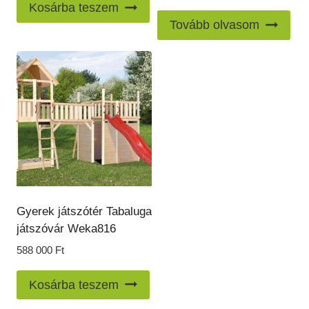
was:
is:
Kosárba teszem
88
79
Tovább olvasom
000 Ft.
000 Ft.
Gyerek játszótér Tabaluga
játszóvár Weka816
588 000
Ft
Kosárba teszem