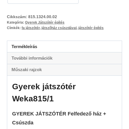
Cikkszám:
815.1324.00.02
Kategória:
Gyerek Játszótér építés
Címkék:
fa játszótér
,
játszőház csúszdával
,
játszótér építés
Termékleírás
További információk
Műszaki rajzok
Gyerek játszótér
Weka815/1
GYEREK JÁTSZÓTÉR Felfedező ház +
Csúszda