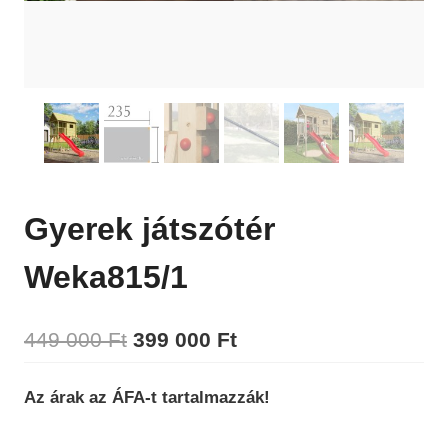
Gyerek játszótér
Weka815/1
Original
Current
449 000
Ft
399 000
Ft
price
price
Az árak az ÁFA-t tartalmazzák!
was:
is:
449
399