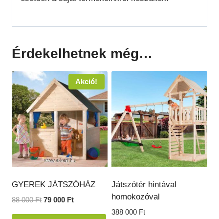
Érdekelhetnek még…
Akció!
GYEREK JÁTSZÓHÁZ
Játszótér hintával
homokozóval
Original
Current
88 000
Ft
79 000
Ft
price
price
388 000
Ft