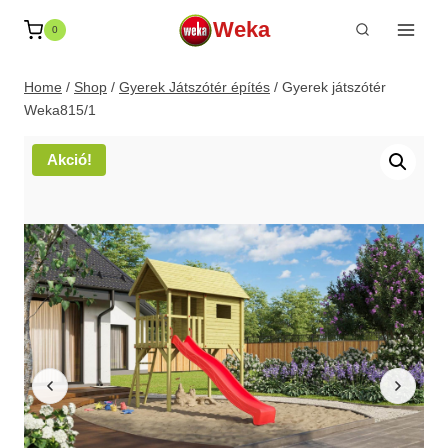
Skip
Weka
0
to
content
Home
/
Shop
/
Gyerek Játszótér építés
/
Gyerek játszótér
Weka815/1
Akció!