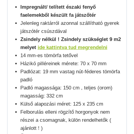
Impregnált/ telített északi fenyő
faelemekből készült fa játszőtér
Jelenleg raktárról azonnal szállítható gyerek
játszótér csúszdával
Zsindely nélkül ! Zsindely szükséglet 9 m2
melyet
ide kattintva tud megrendelni
14 mm-es tömörfa tetővel
Házikó pilléreinek mérete: 70 x 70 mm
Padlózat: 19 mm vastag nút-féderes tömörfa
padló
Padló magassága: 150 cm , teljes (orom)
magasság: 332 cm
Külső alapozási méret: 125 x 235 cm
Felborulás elleni rögzítő horgonyok nem
részei a csomagnak, külön rendelhetők (
ajánlott ! )