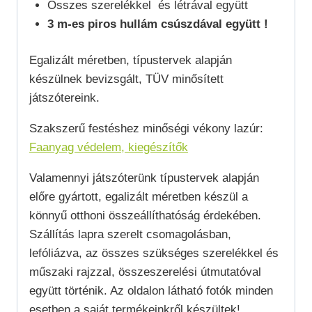
Összes szerelékkel és létrával együtt
3 m-es piros hullám csúszdával együtt !
Egalizált méretben, típustervek alapján
készülnek bevizsgált, TÜV minősített
játszótereink.
Szakszerű festéshez minőségi vékony lazúr:
Faanyag védelem, kiegészítők
Valamennyi játszóterünk típustervek alapján
előre gyártott, egalizált méretben készül a
könnyű otthoni összeállíthatóság érdekében.
Szállítás lapra szerelt csomagolásban,
lefóliázva, az összes szükséges szerelékkel és
műszaki rajzzal, összeszerelési útmutatóval
együtt történik. Az oldalon látható fotók minden
esetben a saját termékeinkről készültek!