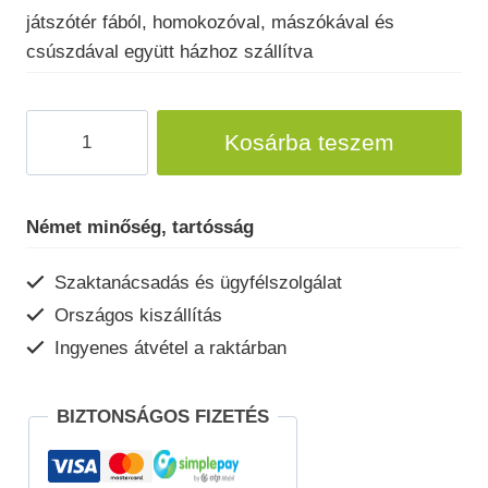
játszótér fából, homokozóval, mászókával és
000 Ft.
000 Ft.
csúszdával együtt házhoz szállítva
Gyerek
Kosárba teszem
játszótér
Weka815/1
mennyiség
Német minőség, tartósság
Szaktanácsadás és ügyfélszolgálat
Országos kiszállítás
Ingyenes átvétel a raktárban
BIZTONSÁGOS FIZETÉS