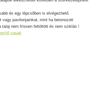
nkalapok elkészítését követően a szerkezetépítést
sabb és egy lépcsőben is elvégezhető.
 vagy pavilonjainkat, mint ha betonozott
alaj nem frissen feltöltött és nem sziklás !
ögzítő vasak