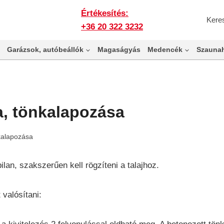
Értékesítés:
Kere
+36 20 322 3232
Garázsok, autóbeállók
Magaságyás
Medencék
Szaunah
a, tönkalapozása
kalapozása
ilan, szakszerűen kell rögzíteni a talajhoz.
 valósítani: