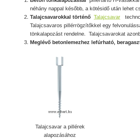
Beton tönkalapozással
pillértartó H-vasakkal
néhány nappal később, a kötésidő után lehet
Talajcsavarokkal történő
Talajcsavar
technol
Talajcsavaros pillérrögzítőkkel egy felvonulás
tönkalapozást rendelne. Talajcsavarokat azonba
Meglévő betonlemezhez lefúrható, beragasz
Talajcsavar a pillérek
alapozásához