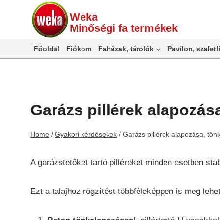
Skip
Weka
to
Minőségi fa termékek
content
Főoldal
Fiókom
Faházak, tárolók
Pavilon, szaletli
Garázs pillérek alapozás
Home
/
Gyakori kérdésekek
/
Garázs pillérek alapozása, tön
A garázstetőket tartó pilléreket minden esetben stab
Ezt a talajhoz rögzítést többféleképpen is meg lehet