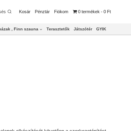
sés
Kosár
Pénztár
Fiókom
0 termékek
0 Ft
ázak , Finn szauna
Terasztetők
Játszótér
GYIK