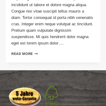
incididunt ut labore et dolore magna aliqua.
Congue nisi vitae suscipit tellus mauris a
diam. Tortor consequat id porta nibh venenatis
cras. Integer enim neque volutpat ac tincidunt.
Pretium quam vulputate dignissim
suspendisse. Mi quis hendrerit dolor magna
eget est lorem ipsum dolor….
WHY
READ MORE
WE
PUT
THE
CUSTOMER
FIRST