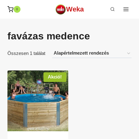
Skip
Weka
0
to
content
favázas medence
Összesen 1 találat
Akció!